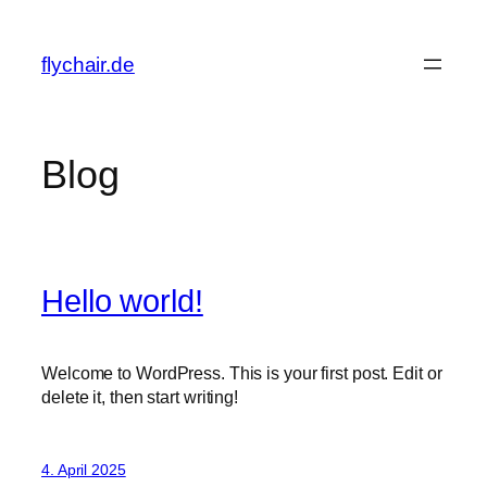
Zum
Inhalt
flychair.de
springen
Blog
Hello world!
Welcome to WordPress. This is your first post. Edit or
delete it, then start writing!
4. April 2025